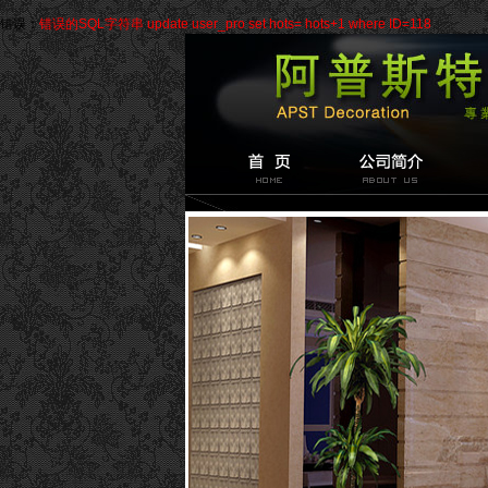
错误：
错误的SQL字符串 update user_pro set hots= hots+1 where ID=118