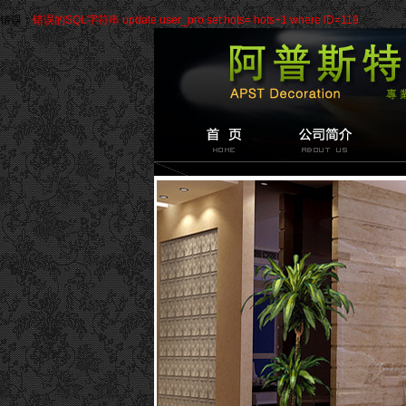
错误：
错误的SQL字符串 update user_pro set hots= hots+1 where ID=119