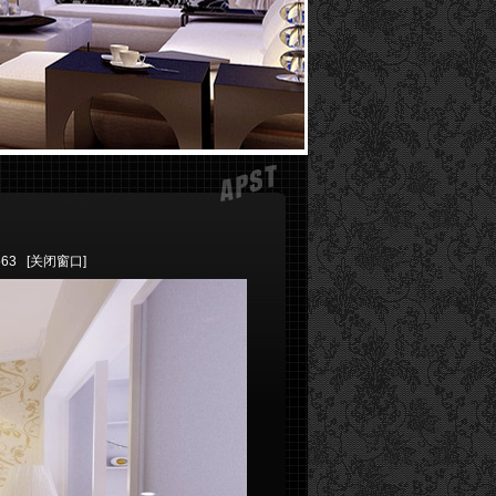
563
[关闭窗口]